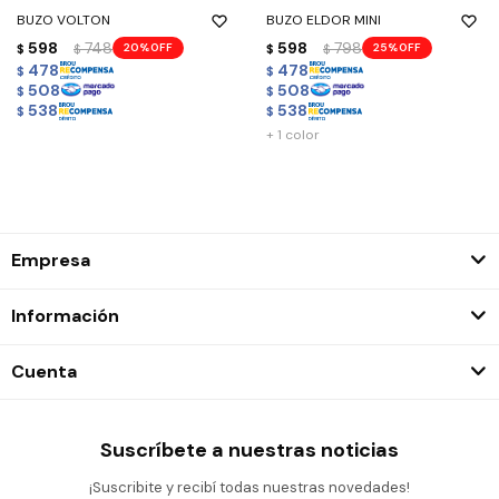
BUZO VOLTON
BUZO ELDOR MINI
598
748
598
798
20
25
$
$
$
$
478
478
$
$
508
508
$
$
538
538
$
$
+ 1 color
Empresa
Información
Cuenta
Suscríbete a nuestras noticias
¡Suscribite y recibí todas nuestras novedades!