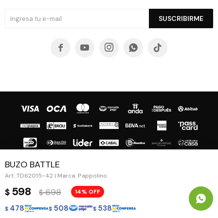
SUSCRIBIRME





BUZO BATTLE
TD62015-42 | Marca: Pappolino
© Copyright 2026 / Guapa - Paprika
598
698
$
14
$
478
508
538
$
$
$