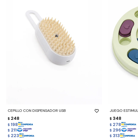
-
+
-
+
CEPILLO CON DISPENSADOR USB
JUEGO ESTIMU
248
348
$
$
198
278
$
$
211
296
$
$
223
313
$
$