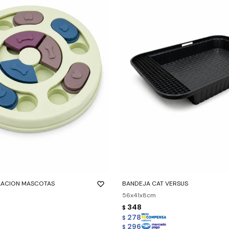
-
+
LACION MASCOTAS
BANDEJA CAT VERSUS
56x41x8cm
348
$
278
$
296
$