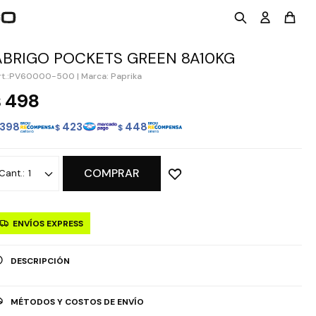
ABRIGO POCKETS GREEN 8A10KG
PV60000-500
|
Marca: Paprika
498
$
398
423
448
$
$
COMPRAR
1
ENVÍOS EXPRESS
DESCRIPCIÓN
MÉTODOS Y COSTOS DE ENVÍO