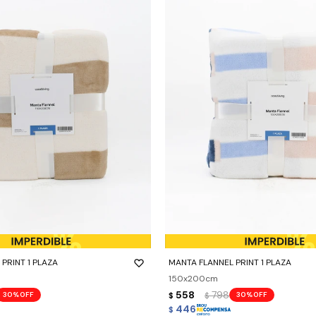
-
+
PRINT 1 PLAZA
MANTA FLANNEL PRINT 1 PLAZA
150x200cm
558
798
30
30
$
$
446
$