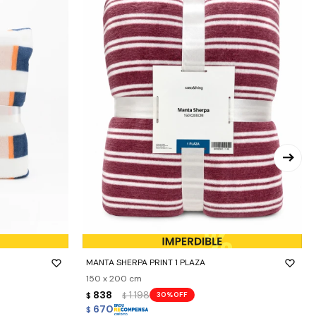
-
+
MANTA SHERPA PRINT 1 PLAZA
150 x 200 cm
838
1.198
30
$
$
670
$