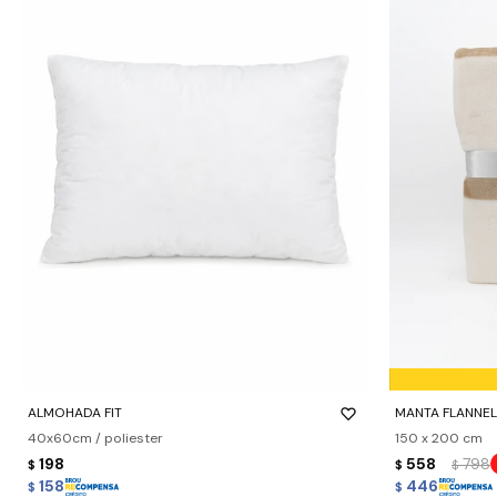
-
+
-
+
ALMOHADA FIT
MANTA FLANNEL 
40x60cm / poliester
150 x 200 cm
198
558
798
$
$
$
158
446
$
$