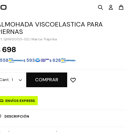
ALMOHADA VISCOELASTICA PARA
PIERNAS
QH60000-02
|
Marca: Paprika
698
$
558
593
628
$
$
COMPRAR
1
ENVÍOS EXPRESS
DESCRIPCIÓN