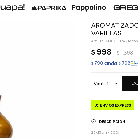
AROMATIZADO
VARILLAS
H7D60001-174
|
Marca
998
$
1.398
$
798
798
$
$
C
1
ENVÍOS EXPRESS
DESCRIPCIÓN
25x15cm / 500ml