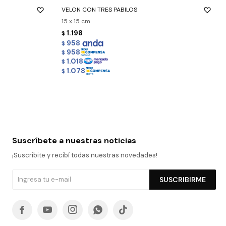
VELON CON TRES PABILOS
15 x 15 cm
1.198
$
958
$
958
$
1.018
$
1.078
$
Suscríbete a nuestras noticias
¡Suscribite y recibí todas nuestras novedades!
SUSCRIBIRME




