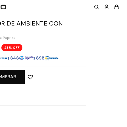
R DE AMBIENTE CON
: Paprika
28
848
898
$
$
OMPRAR