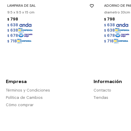
LAMPARA DE SAL
ADORNO DE PA
9.5 x 9.5 x 15 cm
diametro 33cm 
798
798
$
$
638
638
$
$
638
638
$
$
678
678
$
$
718
718
$
$
Empresa
Información
Términos y Condiciones
Contacto
Política de Cambios
Tiendas
Cómo comprar