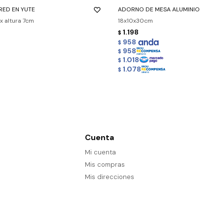
RED EN YUTE
ADORNO DE MESA ALUMINIO
x altura 7cm
18x10x30cm
1.198
$
958
$
958
$
1.018
$
1.078
$
Cuenta
Mi cuenta
Mis compras
Mis direcciones