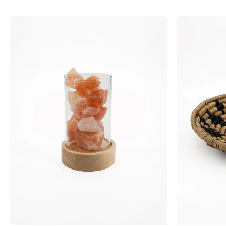
-
+
-
+