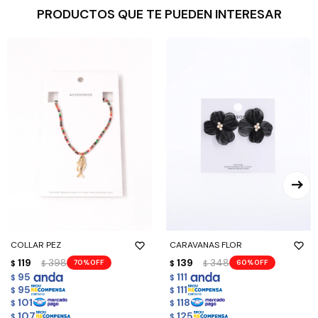
PRODUCTOS QUE TE PUEDEN INTERESAR
COLLAR PEZ
CARAVANAS FLOR
119
398
139
348
70
60
$
$
$
$
95
111
$
$
95
111
$
$
101
118
$
$
107
125
$
$