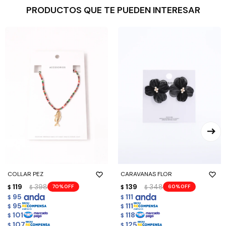
PRODUCTOS QUE TE PUEDEN INTERESAR
COLLAR PEZ
CARAVANAS FLOR
119
398
139
348
70
60
$
$
$
$
95
111
$
$
95
111
$
$
101
118
$
$
107
125
$
$