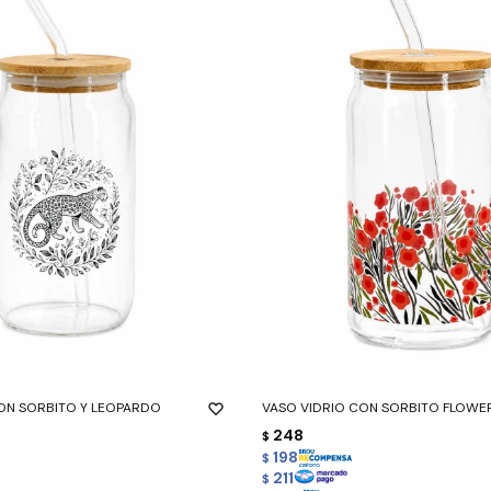
-
+
ON SORBITO Y LEOPARDO
VASO VIDRIO CON SORBITO FLOWE
248
$
198
$
211
$