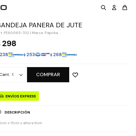
BANDEJA PANERA DE JUTE
FE60065-702
|
Marca: Paprika
298
$
238
253
268
$
$
COMPRAR
1
ENVÍOS EXPRESS
DESCRIPCIÓN
6cm x 15cm x altura 6cm