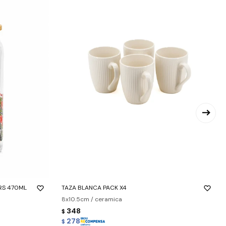
-
+
RS 470ML
TAZA BLANCA PACK X4
8x10.5cm / ceramica
348
$
278
$