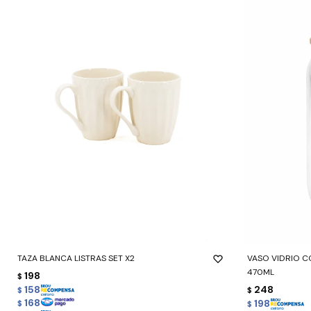
-
+
-
+
TAZA BLANCA LISTRAS SET X2
VASO VIDRIO C
470ML
198
$
158
248
$
$
168
198
$
$