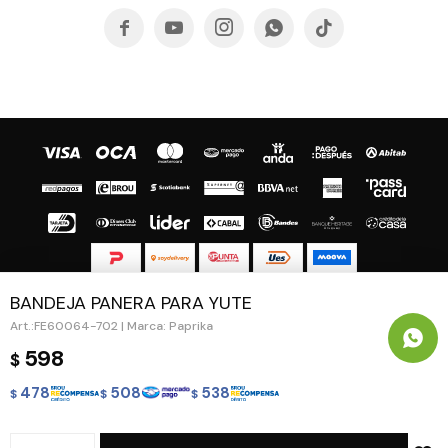





BANDEJA PANERA PARA YUTE
© Copyright 2026 / Guapa - Paprika
FE60064-702 | Marca: Paprika
598
$
478
508
538
$
$
$
Fenicio