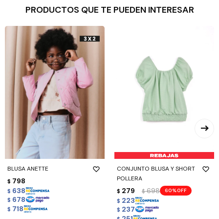
PRODUCTOS QUE TE PUEDEN INTERESAR
BLUSA ANETTE
CONJUNTO BLUSA Y SHORT
POLLERA
798
$
638
279
698
60
$
$
$
678
223
$
$
718
237
$
$
251
$