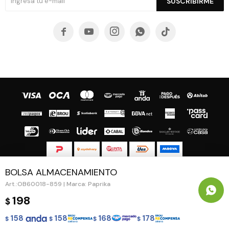
SUSCRIBIRME





BOLSA ALMACENAMIENTO
© Copyright 2026 / Guapa - Paprika
OB60018-859 | Marca: Paprika
198
$
158
158
168
178
$
$
$
$