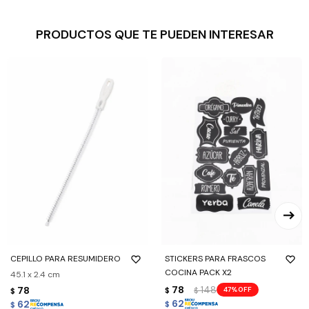
PRODUCTOS QUE TE PUEDEN INTERESAR
CEPILLO PARA RESUMIDERO
STICKERS PARA FRASCOS
COCINA PACK X2
45.1 x 2.4 cm
78
148
78
47
$
$
$
62
62
$
$