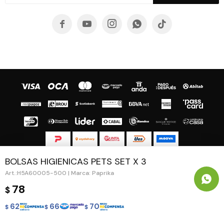





BOLSAS HIGIENICAS PETS SET X 3
© Copyright 2026 / Guapa - Paprika
H5A60005-500 | Marca: Paprika
78
$
62
66
70
$
$
$