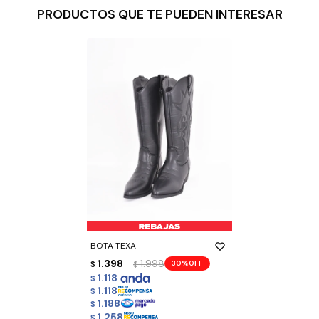
PRODUCTOS QUE TE PUEDEN INTERESAR
BOTA TEXA
1.398
1.998
30
$
$
1.118
$
1.118
$
1.188
$
1.258
$