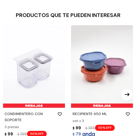
PRODUCTOS QUE TE PUEDEN INTERESAR
CONDIMENTERO CON
RECIPIENTE 450 ML
SOPORTE
set x 3
3 piezas
99
198
50
$
$
99
198
79
50
$
$
$