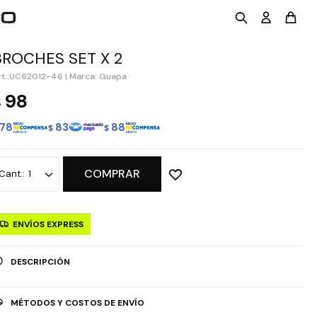
BROCHES SET X 2
UC62012-46
|
Marca: Guapa
98
$
78
83
88
$
$
COMPRAR
1
ENVÍOS EXPRESS
DESCRIPCIÓN
MÉTODOS Y COSTOS DE ENVÍO