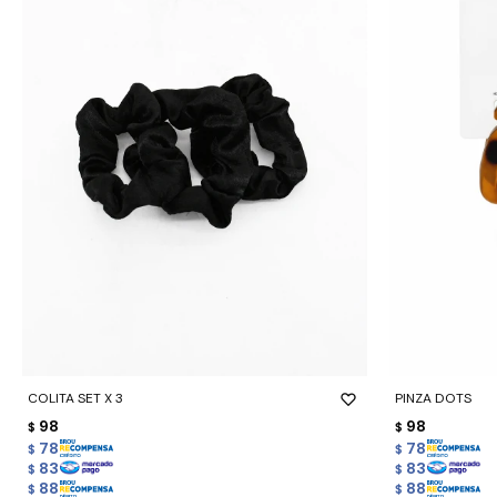
-
+
-
+
COLITA SET X 3
PINZA DOTS
98
98
$
$
78
78
$
$
83
83
$
$
88
88
$
$