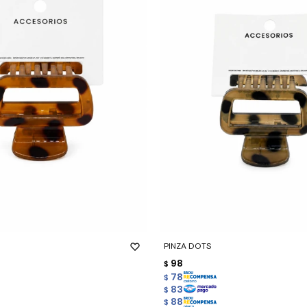
-
+
PINZA DOTS
98
$
78
$
83
$
88
$