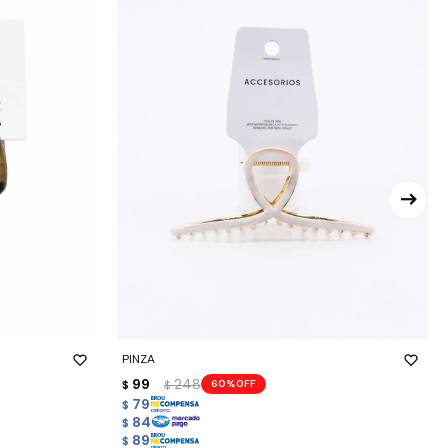
-
+
PINZA
99
248
60
$
$
79
$
84
$
89
$