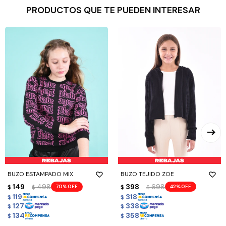
PRODUCTOS QUE TE PUEDEN INTERESAR
BUZO ESTAMPADO MIX
BUZO TEJIDO ZOE
149
498
398
698
70
42
$
$
$
$
119
318
$
$
127
338
$
$
134
358
$
$