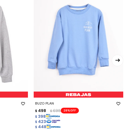
-
+
BUZO PLAN
498
698
28
$
$
398
$
423
$
448
$