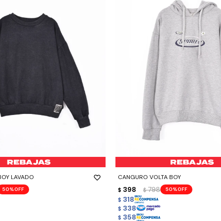
-
+
BOY LAVADO
CANGURO VOLTA BOY
398
798
50
50
$
$
318
$
338
$
358
$