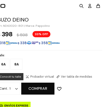
BUZO DEINO
ND63020-801
|
Marca: Pappolino
398
$
598
33
$
318
338
358
$
$
lle:
6A
8A
Probador virtual
Ver tabla de medidas
Conocé tu talle
COMPRAR
1
ENVÍOS EXPRESS