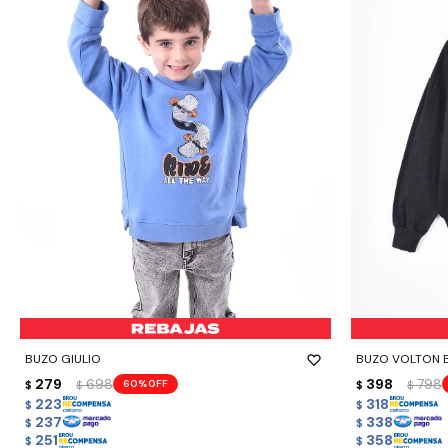
-
+
-
+
BUZO GIULIO
BUZO VOLTON 
279
698
398
798
60
$
$
$
$
223
318
$
$
237
338
$
$
251
358
$
$