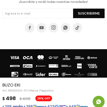
¡Suscribite y recibí todas nuestras novedades!
SUSCRIBIRME





BUZO EKI
ND62004-57 | Marca: Pappolino
© Copyright 2026 / Guapa - Paprika
498
698
$
28
$
398
398
423
448
$
$
$
$