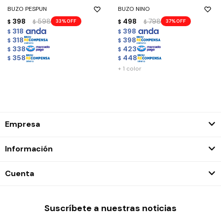
BUZO PESPUN
BUZO NINO
398
598
498
798
33
37
$
$
$
$
318
398
$
$
318
398
$
$
338
423
$
$
358
448
$
$
+ 1 color
Empresa
Información
Cuenta
Suscríbete a nuestras noticias