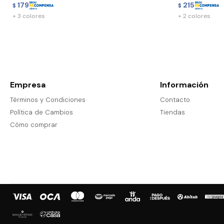
179
215
$
$
+ 3 colores
+ 2 colores
Empresa
Información
Términos y Condiciones
Contacto
Política de Cambios
Tiendas
Cómo comprar