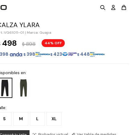
CALZA YLARA
VG61011-01
|
Marca: Guapa
498
$
898
44
$
398
398
423
448
$
$
$
isponibles en:
lle:
S
M
L
XL
Probador virtual
Ver tabla de medidas
Conocé tu talle