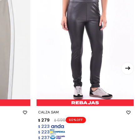
-
+
CALZA SAM
279
698
60
$
$
223
$
223
$
237
$