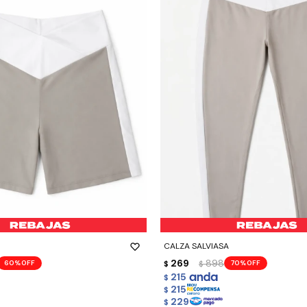
-
+
CALZA SALVIASA
269
898
60
70
$
$
215
$
215
$
229
$