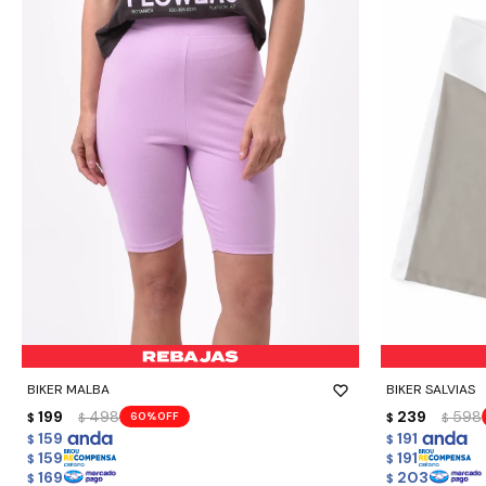
-
+
-
+
BIKER MALBA
BIKER SALVIAS
199
498
239
598
60
$
$
$
$
159
191
$
$
159
191
$
$
169
203
$
$