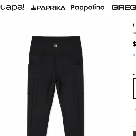
$
D
Ta