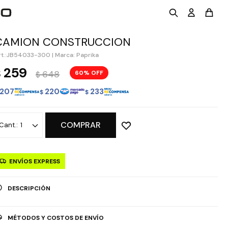
CAMION CONSTRUCCION
JB54033-300
|
Marca: Paprika
259
$
648
60
$
207
220
233
$
$
COMPRAR
1
ENVÍOS EXPRESS
DESCRIPCIÓN
MÉTODOS Y COSTOS DE ENVÍO