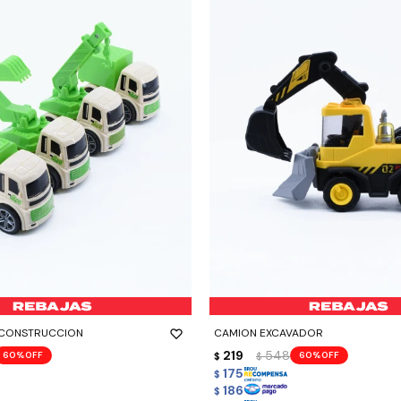
-
+
 CONSTRUCCION
CAMION EXCAVADOR
219
548
60
60
$
$
175
$
186
$