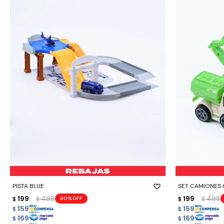
-
+
-
+
PISTA BLUE
SET CAMIONES
199
498
199
498
60
$
$
$
$
159
159
$
$
169
169
$
$