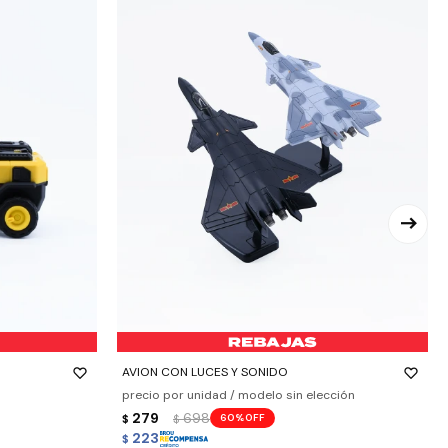
-
+
AVION CON LUCES Y SONIDO
precio por unidad / modelo sin elección
279
698
60
$
$
223
$