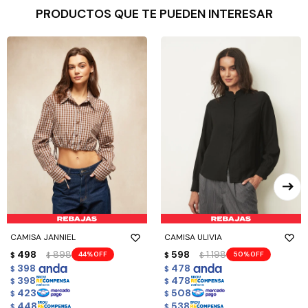
PRODUCTOS QUE TE PUEDEN INTERESAR
CAMISA JANNIEL
CAMISA ULIVIA
498
898
598
1.198
44
50
$
$
$
$
398
478
$
$
398
478
$
$
423
508
$
$
448
538
$
$