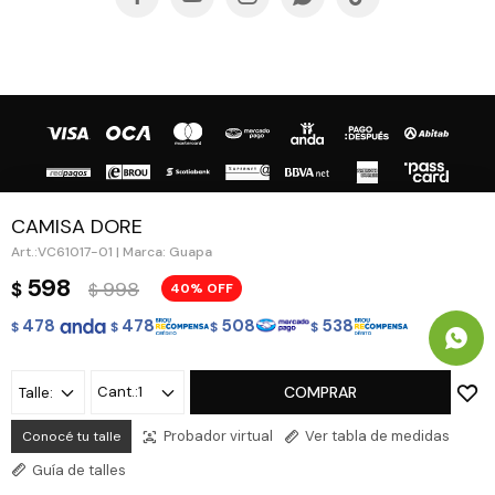
CAMISA DORE
VC61017-01 | Marca: Guapa
598
998
$
40
$
© Copyright 2026 / Guapa - Paprika
478
478
508
538
$
$
$
$
1
COMPRAR
Talle:
Probador virtual
Ver tabla de medidas
Conocé tu talle
Fenicio
Guía de talles