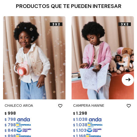
PRODUCTOS QUE TE PUEDEN INTERESAR
CHALECO AROA
CAMPERA HAWNE
998
1.298
$
$
798
1.038
$
$
798
1.038
$
$
848
1.103
$
$
898
1.168
$
$