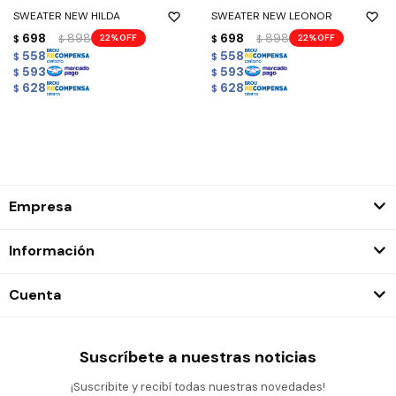
SWEATER NEW HILDA
SWEATER NEW LEONOR
698
898
698
898
22
22
$
$
$
$
558
558
$
$
593
593
$
$
628
628
$
$
Empresa
Información
Cuenta
Suscríbete a nuestras noticias
¡Suscribite y recibí todas nuestras novedades!