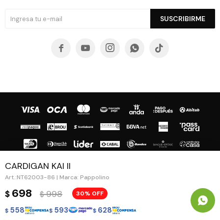
SUSCRIBIRME





CARDIGAN KAI II
NT62003-86 | Marca: Pappolino
© Copyright 2026 / Guapa - Paprika
698
998
$
30
$
558
593
628
$
$
$