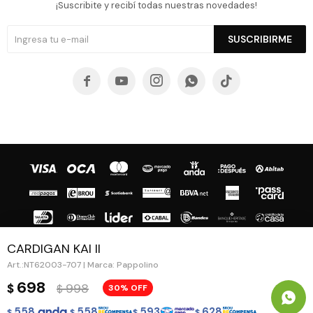
¡Suscribite y recibí todas nuestras novedades!
SUSCRIBIRME





CARDIGAN KAI II
NT62003-707 | Marca: Pappolino
© Copyright 2026 / Guapa - Paprika
698
998
$
30
$
558
558
593
628
$
$
$
$