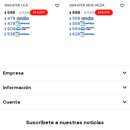
SWEATER LILA
SWEATER NEW HILDA
598
898
698
898
33
22
$
$
$
$
478
558
$
$
478
558
$
$
508
593
$
$
538
628
$
$
Empresa
Información
Cuenta
Suscríbete a nuestras noticias