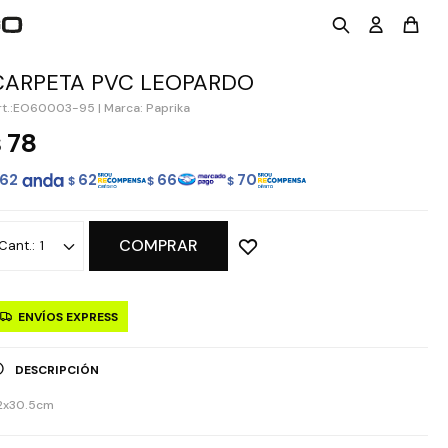
CARPETA PVC LEOPARDO
EO60003-95
|
Marca: Paprika
78
$
62
62
66
70
$
$
$
COMPRAR
1
ENVÍOS EXPRESS
DESCRIPCIÓN
2x30.5cm