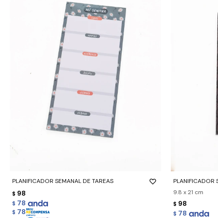
-
+
-
+
PLANIFICADOR SEMANAL DE TAREAS
PLANIFICADOR 
9.8 x 21 cm
98
$
78
98
$
$
78
$
78
$