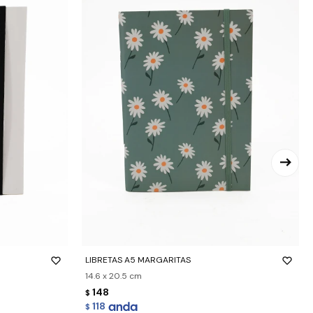
-
+
LIBRETAS A5 MARGARITAS
14.6 x 20.5 cm
148
$
118
$