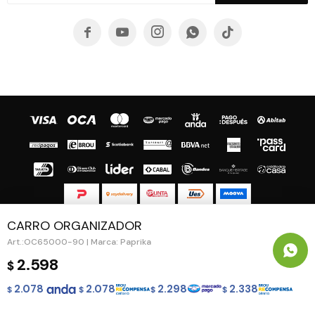





CARRO ORGANIZADOR
© Copyright 2026 / Guapa - Paprika
OC65000-90 | Marca: Paprika
2.598
$
2.078
2.078
2.298
2.338
$
$
$
$