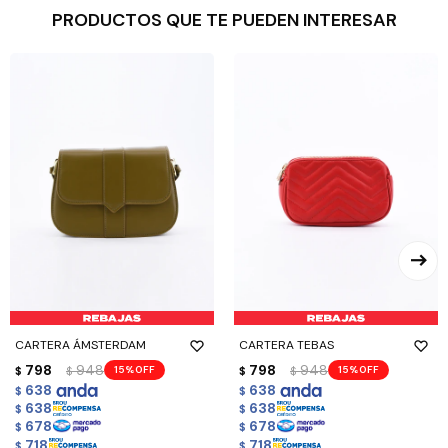
PRODUCTOS QUE TE PUEDEN INTERESAR
CARTERA ÁMSTERDAM
CARTERA TEBAS
798
948
798
948
15
15
$
$
$
$
638
638
$
$
638
638
$
$
678
678
$
$
718
718
$
$