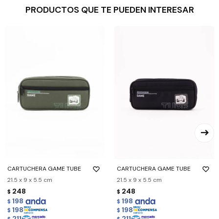
PRODUCTOS QUE TE PUEDEN INTERESAR
CARTUCHERA GAME TUBE
CARTUCHERA GAME TUBE
21.5 x 9 x 5.5 cm
21.5 x 9 x 5.5 cm
248
248
$
$
198
198
$
$
198
198
$
$
211
211