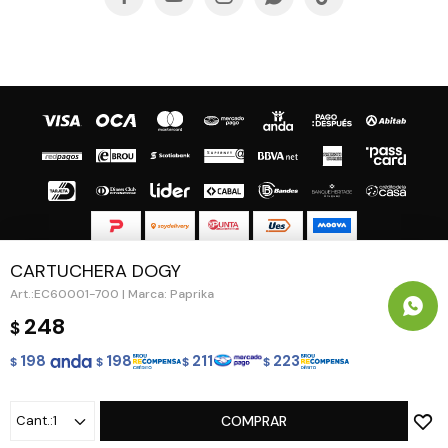
CARTUCHERA DOGY
© Copyright 2026 / Guapa - Paprika
EC60001-700 | Marca: Paprika
248
$
198
198
211
223
$
$
$
$
Fenicio
1
COMPRAR