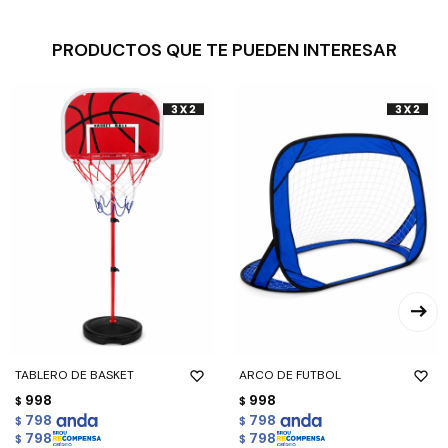
PRODUCTOS QUE TE PUEDEN INTERESAR
TABLERO DE BASKET
ARCO DE FUTBOL
998
998
$
$
798
798
$
$
798
798
$
$