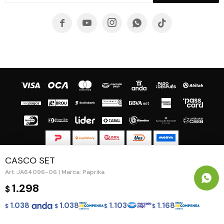





CASCO SET
© Copyright 2026 / Guapa - Paprika
JA64096-06 | Marca: Paprika
1.298
$
1.038
1.038
1.103
1.168
$
$
$
$