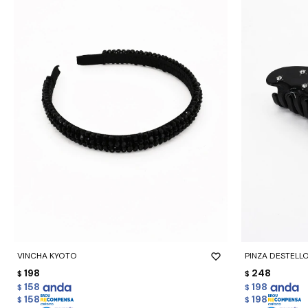
-
+
-
+
VINCHA KYOTO
PINZA DESTELL
198
248
$
$
158
198
$
$
158
198
$
$