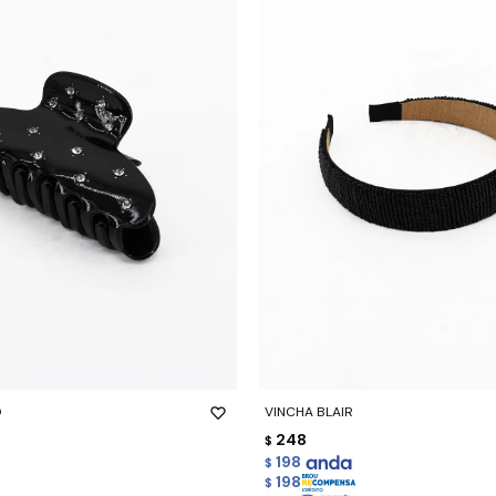
-
+
O
VINCHA BLAIR
248
$
198
$
198
$