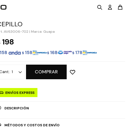
CEPILLO
AV63006-702
|
Marca: Guapa
198
$
158
158
168
178
$
$
$
COMPRAR
1
ENVÍOS EXPRESS
DESCRIPCIÓN
MÉTODOS Y COSTOS DE ENVÍO