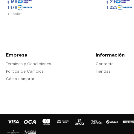
168
211
$
$
178
223
$
$
+ 1 color
Empresa
Información
Términos y Condiciones
Contacto
Política de Cambios
Tiendas
Cómo comprar