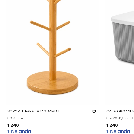
-
+
-
+
SOPORTE PARA TAZAS BAMBU
CAJA ORGANIZ
30x16cm
38x26x8,5 cm / 
248
248
$
$
198
198
$
$