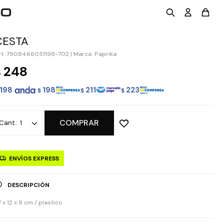
CESTA
7908466051198-702
|
Marca: Paprika
248
$
198
198
211
223
$
$
$
COMPRAR
1
ENVÍOS EXPRESS
DESCRIPCIÓN
 x 12 x 9 cm / plastico