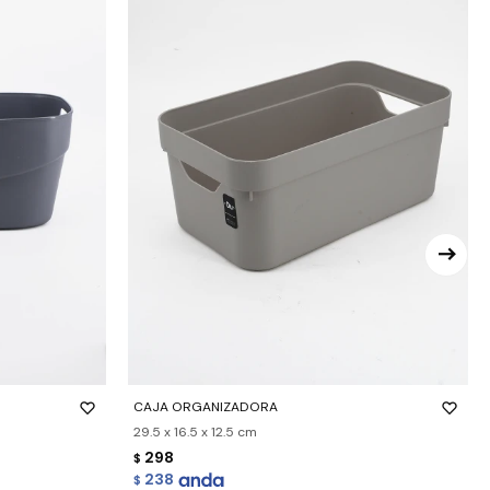
-
+
CAJA ORGANIZADORA
29.5 x 16.5 x 12.5 cm
298
$
238
$