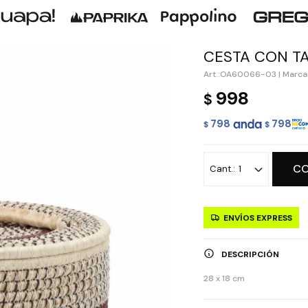
CESTA CON TA
OA60066-03
|
Marca:
998
$
798
798
$
$
C
1
ENVÍOS EXPRESS
DESCRIPCIÓN
28 x 18 cm