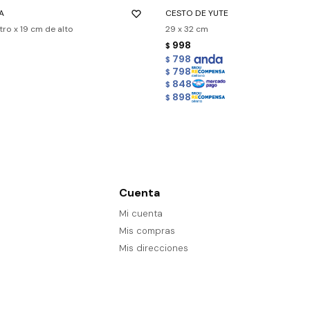
A
CESTO DE YUTE
ro x 19 cm de alto
29 x 32 cm
998
$
798
$
798
$
848
$
898
$
Cuenta
Mi cuenta
Mis compras
Mis direcciones