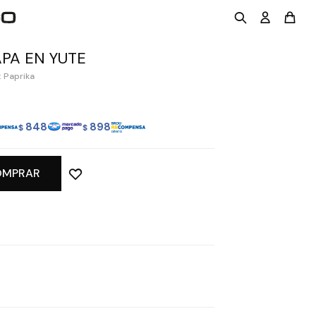
PA EN YUTE
 Paprika
848
898
$
$
OMPRAR