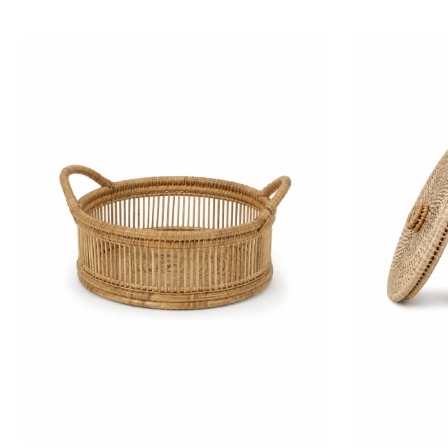
-
+
-
+