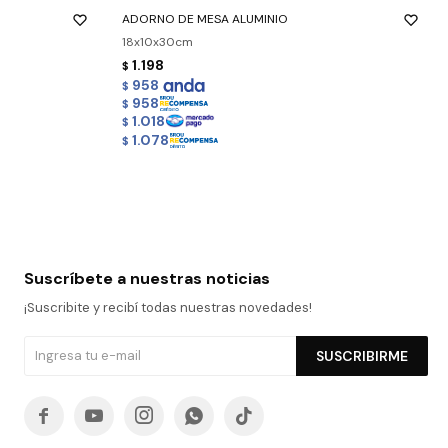
ADORNO DE MESA ALUMINIO
18x10x30cm
1.198
$
958
$
958
$
1.018
$
1.078
$
Suscríbete a nuestras noticias
¡Suscribite y recibí todas nuestras novedades!
SUSCRIBIRME




