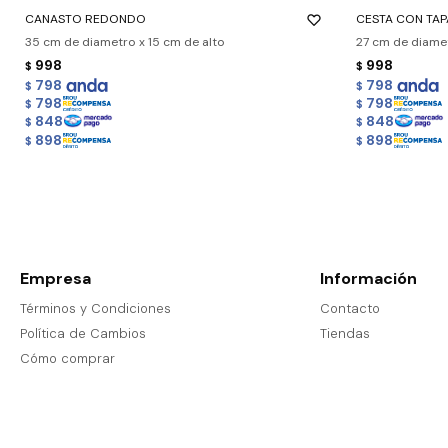
CANASTO REDONDO
CESTA CON TAP
35 cm de diametro x 15 cm de alto
27 cm de diamet
998
998
$
$
798
798
$
$
798
798
$
$
848
848
$
$
898
898
$
$
Empresa
Información
Términos y Condiciones
Contacto
Política de Cambios
Tiendas
Cómo comprar