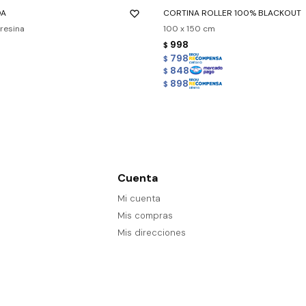
DA
CORTINA ROLLER 100% BLACKOUT
 resina
100 x 150 cm
998
$
798
$
848
$
898
$
Cuenta
Mi cuenta
Mis compras
Mis direcciones