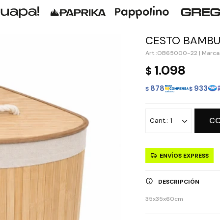
CESTO BAMBU
OB65000-22
|
Marca:
1.098
$
878
933
$
$
C
1
ENVÍOS EXPRESS
DESCRIPCIÓN
35x35x60cm