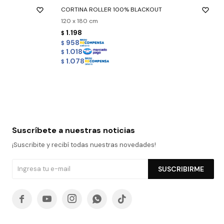
CORTINA ROLLER 100% BLACKOUT
120 x 180 cm
1.198
$
958
$
1.018
$
1.078
$
Suscríbete a nuestras noticias
¡Suscribite y recibí todas nuestras novedades!
SUSCRIBIRME




