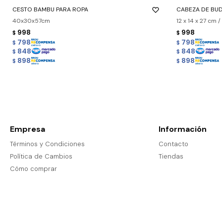
CESTO BAMBU PARA ROPA
CABEZA DE BU
40x30x57cm
12 x 14 x 27 cm /
998
998
$
$
798
798
$
$
848
848
$
$
898
898
$
$
Empresa
Información
Términos y Condiciones
Contacto
Política de Cambios
Tiendas
Cómo comprar