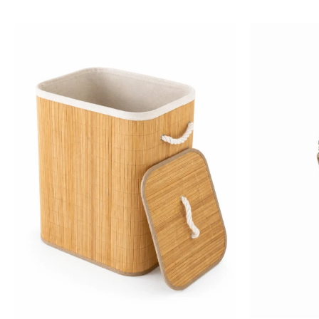
-
+
-
+