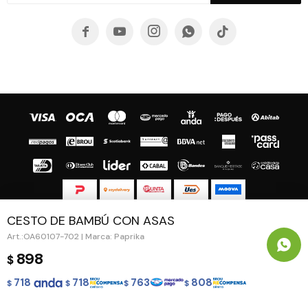





CESTO DE BAMBÚ CON ASAS
© Copyright 2026 / Guapa - Paprika
OA60107-702 | Marca: Paprika
898
$
718
718
763
808
$
$
$
$