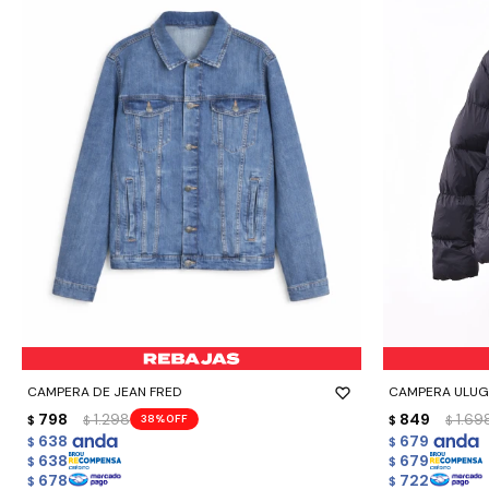
-
+
-
+
CAMPERA DE JEAN FRED
CAMPERA ULU
798
1.298
849
1.69
38
$
$
$
$
638
679
$
$
638
679
$
$
678
722
$
$