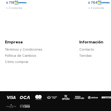
718
764
$
$
+ 3 colores
+ 2 colores
Empresa
Información
Términos y Condiciones
Contacto
Política de Cambios
Tiendas
Cómo comprar