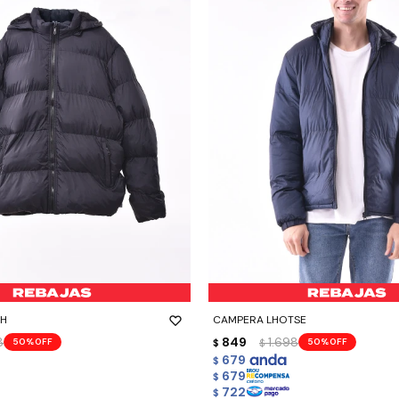
-
+
GH
CAMPERA LHOTSE
8
849
1.698
50
50
$
$
679
$
679
$
722
$