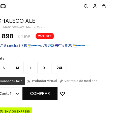
CHALECO ALE
MA63005-42
|
Marca: Grego
898
$
1.198
25
$
718
718
763
808
$
$
$
lle:
S
M
L
XL
2XL
Probador virtual
Ver tabla de medidas
Conocé tu talle
COMPRAR
1
ENVÍOS EXPRESS