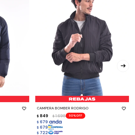
-
+
CAMPERA BOMBER RODRIGO
849
1.698
50
$
$
679
$
679
$
722
$