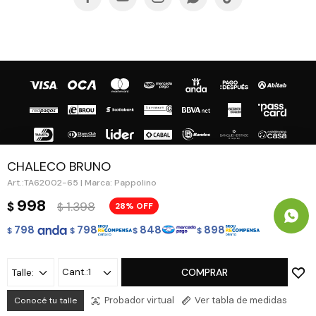
CHALECO BRUNO
TA62002-65 | Marca: Pappolino
© Copyright 2026 / Guapa - Paprika
998
1.398
$
28
$
798
798
848
898
$
$
$
$
1
COMPRAR
Talle:
Fenicio
Probador virtual
Ver tabla de medidas
Conocé tu talle