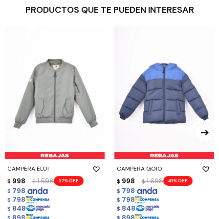
PRODUCTOS QUE TE PUEDEN INTERESAR
CAMPERA ELOI
CAMPERA GOIO
998
1.598
998
1.698
37
41
$
$
$
$
798
798
$
$
798
798
$
$
848
848
$
$
898
898
$
$