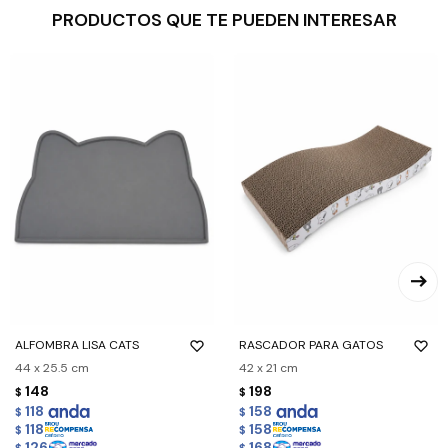
PRODUCTOS QUE TE PUEDEN INTERESAR
ALFOMBRA LISA CATS
RASCADOR PARA GATOS
44 x 25.5 cm
42 x 21 cm
148
198
$
$
118
158
$
$
118
158
$
$
126
168