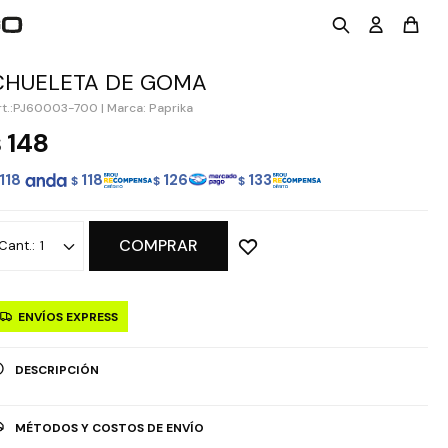
CHUELETA DE GOMA
PJ60003-700
|
Marca: Paprika
148
$
118
118
126
133
$
$
$
COMPRAR
1
ENVÍOS EXPRESS
DESCRIPCIÓN
MÉTODOS Y COSTOS DE ENVÍO