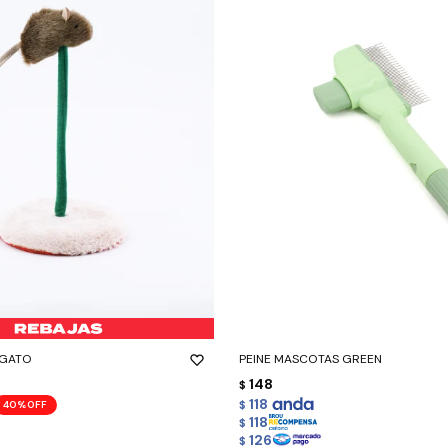
-
+
 GATO
PEINE MASCOTAS GREEN
148
$
118
40
$
118
$
126
$