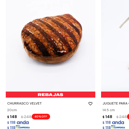
-
+
-
+
CHURRASCO VELVET
JUGUETE PARA
20cm
14.5 cm
148
248
148
248
40
$
$
$
$
118
118
$
$
118
118
$
$