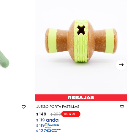
-
+
JUEGO PORTA PASTILLAS
149
298
50
$
$
119
$
119
$
127
$