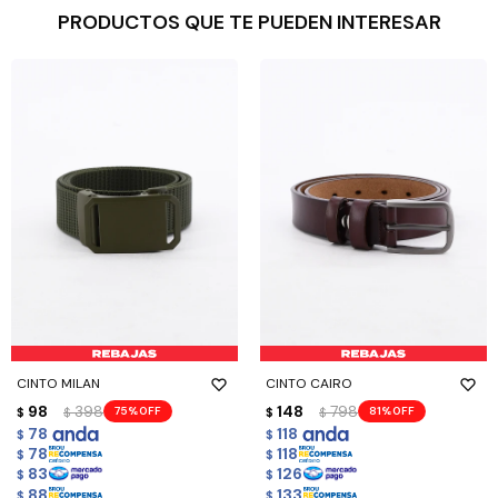
PRODUCTOS QUE TE PUEDEN INTERESAR
CINTO MILAN
CINTO CAIRO
98
398
148
798
75
81
$
$
$
$
78
118
$
$
78
118
$
$
83
126
$
$
88
133
$
$