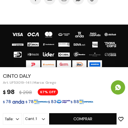
CINTO DALY
© Copyright 2026 / Guapa - Paprika
UF53019-141 | Marca: Grego
98
298
$
67
$
78
78
83
88
$
$
$
$
Fenicio
1
COMPRAR
Talle: