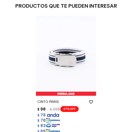
PRODUCTOS QUE TE PUEDEN INTERESAR
CINTO PARIS
98
298
67
$
$
78
$
78
$
83
$
88
$