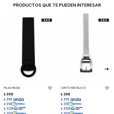
PRODUCTOS QUE TE PUEDEN INTERESAR
FAJA MUSA
CINTO METALICO
398
398
$
$
318
318
$
$
318
318
$
$
338
338
$
$
358
358
$
$