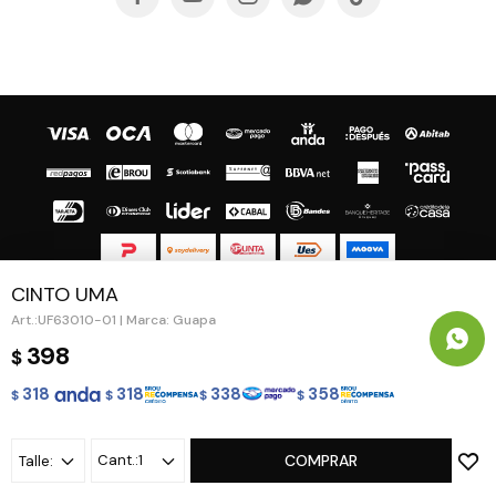
CINTO UMA
© Copyright 2026 / Guapa - Paprika
UF63010-01 | Marca: Guapa
398
$
318
318
338
358
$
$
$
$
Fenicio
1
COMPRAR
Talle: