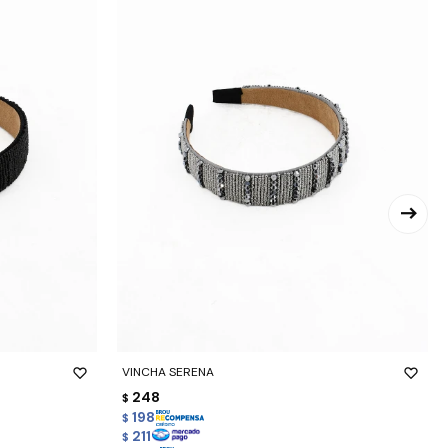
-
+
VINCHA SERENA
248
$
198
$
211
$