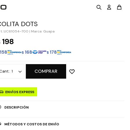
COLITA DOTS
UC61054-700
|
Marca: Guapa
198
$
158
168
178
$
$
COMPRAR
1
ENVÍOS EXPRESS
DESCRIPCIÓN
MÉTODOS Y COSTOS DE ENVÍO