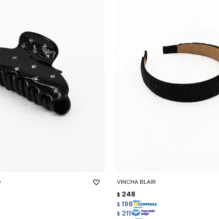
-
+
O
VINCHA BLAIR
248
$
198
$
211
$