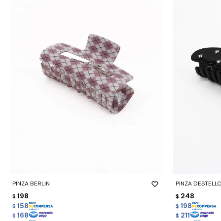
-
+
-
+
PINZA BERLIN
PINZA DESTELL
198
248
$
$
158
198
$
$
168
211
$
$