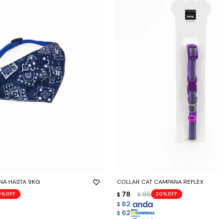
-
+
NA HASTA 9KG
COLLAR CAT CAMPANA REFLEX
78
98
0
20
$
$
62
$
62
$