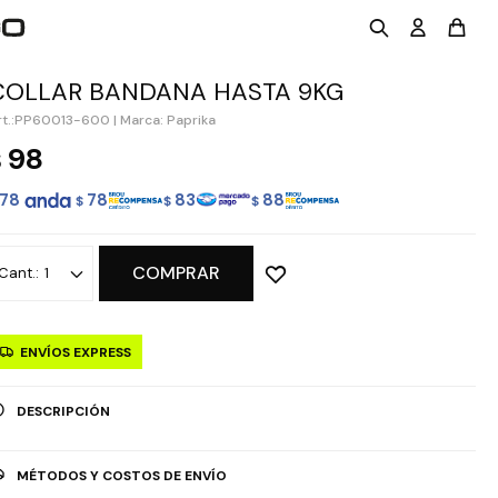
COLLAR BANDANA HASTA 9KG
PP60013-600
|
Marca: Paprika
98
$
78
78
83
88
$
$
$
COMPRAR
1
ENVÍOS EXPRESS
DESCRIPCIÓN
MÉTODOS Y COSTOS DE ENVÍO