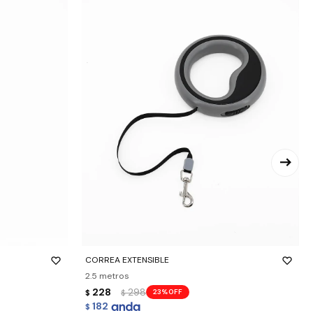
-
+
CORREA EXTENSIBLE
2.5 metros
228
298
23
$
$
182
$