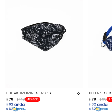
-
+
-
+
COLLAR BANDANA HASTA 17 KG
COLLAR BANDA
78
148
78
98
47
2
$
$
$
$
62
62
$
$
62
62
$
$