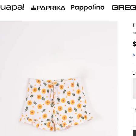
$
D
Ta