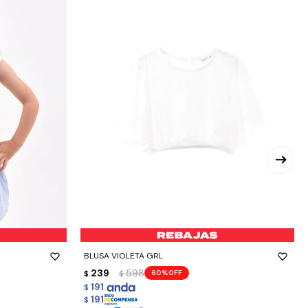
-
+
BLUSA VIOLETA GRL
239
598
60
$
$
191
$
191
$