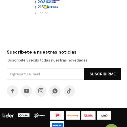
203
$
215
$
+ 1 color
Suscríbete a nuestras noticias
¡Suscribite y recibí todas nuestras novedades!
SUSCRIBIRME




