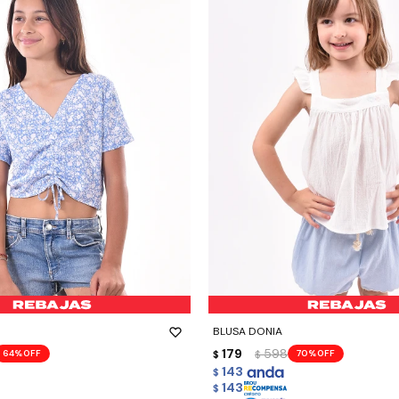
-
+
BLUSA DONIA
179
598
64
70
$
$
143
$
143
$