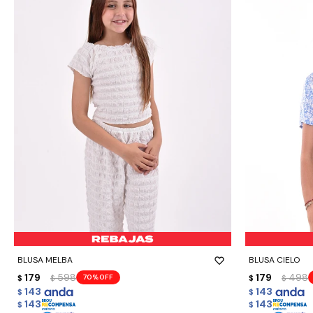
-
+
-
+
BLUSA MELBA
BLUSA CIELO
179
598
179
498
70
$
$
$
$
143
143
$
$
143
143
$
$