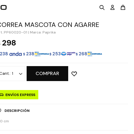
CORREA MASCOTA CON AGARRE
PP60020-01
|
Marca: Paprika
298
$
238
238
253
268
$
$
$
COMPRAR
1
ENVÍOS EXPRESS
DESCRIPCIÓN
20 cm