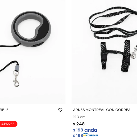
-
+
IBLE
ARNES MONTREAL CON CORREA
120 cm
248
23
$
198
$
198
$