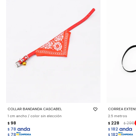
-
+
-
+
COLLAR BANDANDA CASCABEL
CORREA EXTENS
1 cm ancho / color sin elección
2.5 metros
98
228
298
$
$
$
78
182
$
$
78
182
$
$