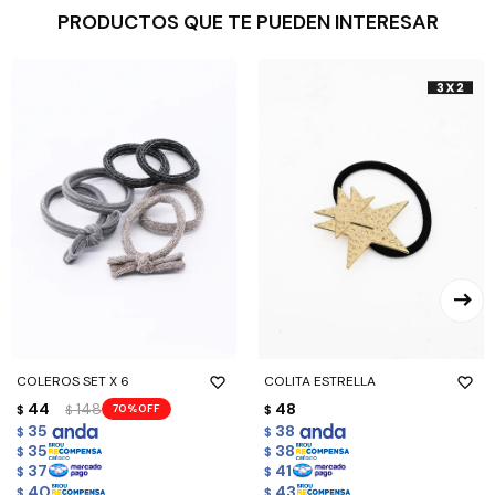
PRODUCTOS QUE TE PUEDEN INTERESAR
COLEROS SET X 6
COLITA ESTRELLA
44
148
48
70
$
$
$
35
38
$
$
35
38
$
$
37
41
$
$
40
43
$
$