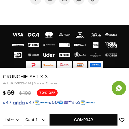
CRUNCHIE SET X 3
© Copyright 2026 / Guapa - Paprika
UC53122-141 | Marca: Guapa
59
198
$
70
$
47
47
50
53
$
$
$
$
Fenicio
1
COMPRAR
Talle: