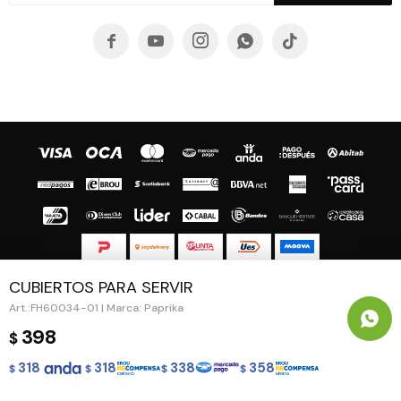





CUBIERTOS PARA SERVIR
© Copyright 2026 / Guapa - Paprika
FH60034-01 | Marca: Paprika
398
$
318
318
338
358
$
$
$
$