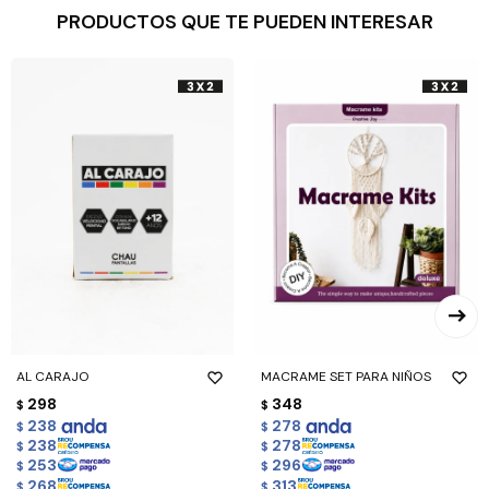
PRODUCTOS QUE TE PUEDEN INTERESAR
AL CARAJO
MACRAME SET PARA NIÑOS
298
348
$
$
238
278
$
$
238
278
$
$
253
296
$
$
268
313
$
$