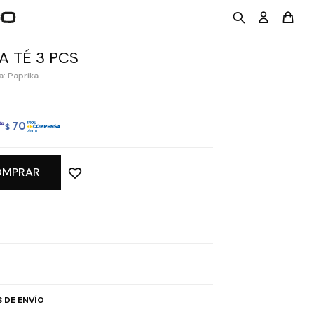
 TÉ 3 PCS
: Paprika
70
$
OMPRAR
 DE ENVÍO