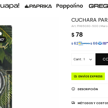
CUCHARA PARA
FH65030-500
|
Marca
78
$
62
66
$
$
C
1
ENVÍOS EXPRESS
DESCRIPCIÓN
MÉTODOS Y COSTOS