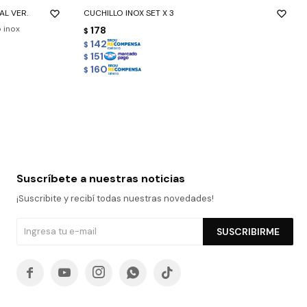
AL VER.
CUCHILLO INOX SET X 3
o inox
178
$
142
$
151
$
160
$
Suscríbete a nuestras noticias
¡Suscribite y recibí todas nuestras novedades!
SUSCRIBIRME




