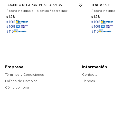
CUCHILLO SET 3 PCS LINEA BOTANICAL
TENEDOR SET 3
/ acero inoxidable + plastico / acero inox
/ acero inoxidab
128
128
$
$
102
102
$
$
109
109
$
$
115
115
$
$
Empresa
Información
Términos y Condiciones
Contacto
Política de Cambios
Tiendas
Cómo comprar