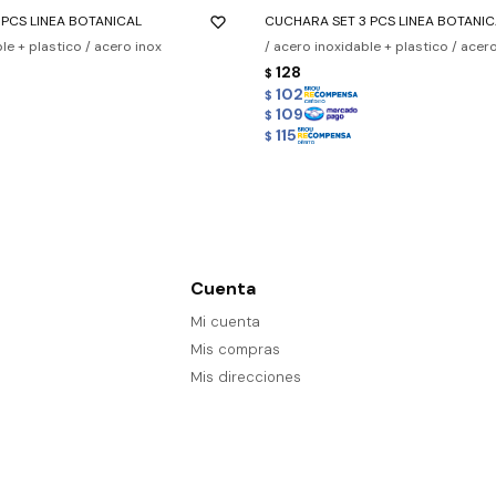
 PCS LINEA BOTANICAL
CUCHARA SET 3 PCS LINEA BOTANIC
le + plastico / acero inox
/ acero inoxidable + plastico / acer
128
$
102
$
109
$
115
$
Cuenta
Mi cuenta
Mis compras
Mis direcciones