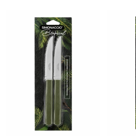
-
+
-
+