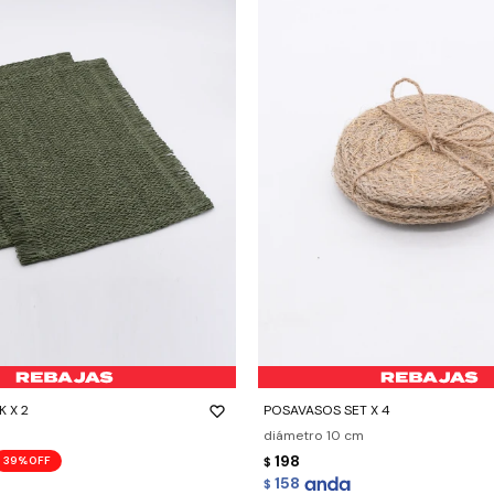
-
+
K X 2
POSAVASOS SET X 4
diámetro 10 cm
198
39
$
158
$