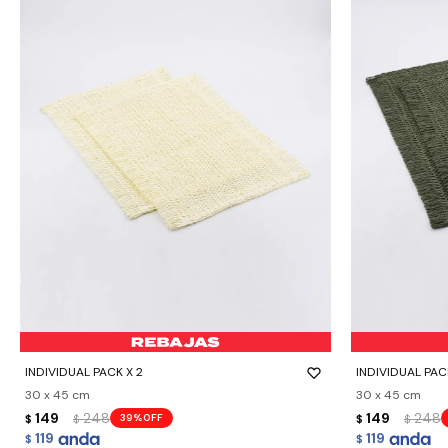
-
+
-
+
INDIVIDUAL PACK X 2
INDIVIDUAL PAC
30 x 45 cm
30 x 45 cm
149
248
149
248
39
$
$
$
$
119
119
$
$