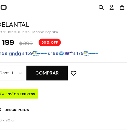
DELANTAL
DB55001-505
|
Marca: Paprika
199
$
398
50
$
159
159
169
179
$
$
$
COMPRAR
1
ENVÍOS EXPRESS
DESCRIPCIÓN
0 x 90 cm