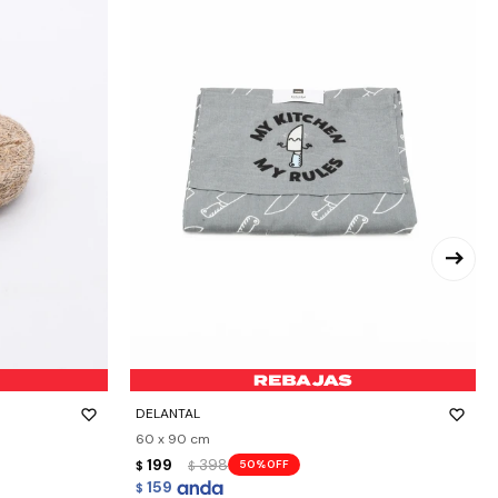
-
+
DELANTAL
60 x 90 cm
199
398
50
$
$
159
$