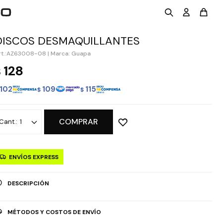
DISCOS DESMAQUILLANTES
AZ63008-08
|
Marca: Guapa
128
$
102
109
115
$
$
COMPRAR
1
ENVÍOS EXPRESS
DESCRIPCIÓN
MÉTODOS Y COSTOS DE ENVÍO