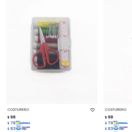
-
+
-
+
COSTURERO
COSTURERO
98
98
$
$
78
78
$
$
83
83
$
$