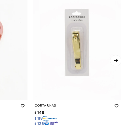
-
+
CORTA UÑAS
148
$
118
$
126
$