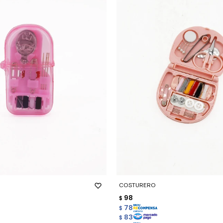
-
+
COSTURERO
98
$
78
$
83
$